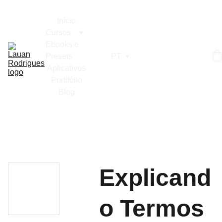
Início
Cursos
Ebooks e 
Presets
PT
Aplicativos
Portifólio
Blog
Explicand
o Termos